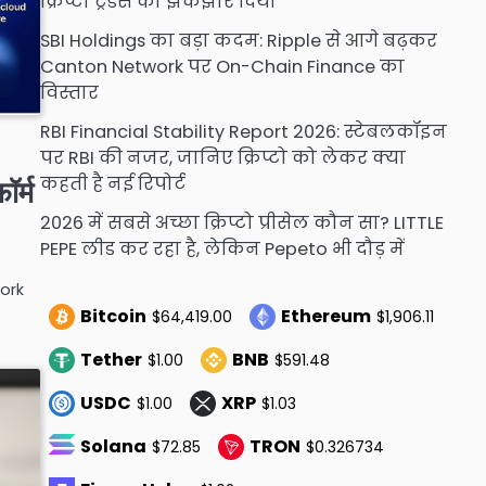
क्रिप्टो ट्रेडर्स को झकझोर दिया
SBI Holdings का बड़ा कदम: Ripple से आगे बढ़कर
Canton Network पर On-Chain Finance का
विस्तार
RBI Financial Stability Report 2026: स्टेबलकॉइन
पर RBI की नजर, जानिए क्रिप्टो को लेकर क्या
कहती है नई रिपोर्ट
ॉर्म
2026 में सबसे अच्छा क्रिप्टो प्रीसेल कौन सा? LITTLE
PEPE लीड कर रहा है, लेकिन Pepeto भी दौड़ में
ork
Bitcoin
Ethereum
$64,419.00
$1,906.11
Tether
BNB
$1.00
$591.48
USDC
XRP
$1.00
$1.03
Solana
TRON
$72.85
$0.326734