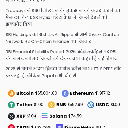
ने ब्रेकआउट को रोका
Trade.xyz ने $60 मिलियन के नुकसान को कवर करने का
फैसला किया: SK Hynix फ्लैश क्रैश ने क्रिप्टो ट्रेडर्स को
झकझोर दिया
SBI Holdings का बड़ा कदम: Ripple से आगे बढ़कर Canton
Network पर On-Chain Finance का विस्तार
RBI Financial Stability Report 2026: स्टेबलकॉइन पर RBI
की नजर, जानिए क्रिप्टो को लेकर क्या कहती है नई रिपोर्ट
2026 में सबसे अच्छा क्रिप्टो प्रीसेल कौन सा? LITTLE PEPE लीड
कर रहा है, लेकिन Pepeto भी दौड़ में
Bitcoin
Ethereum
$65,004.00
$1,917.12
Tether
BNB
USDC
$1.00
$592.99
$1.00
XRP
Solana
$1.04
$74.59
TRON
Figure Heloc
$0.327386
$1.02