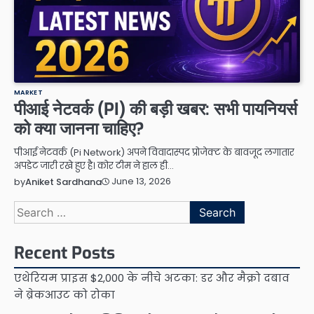
MARKET
पीआई नेटवर्क (PI) की बड़ी खबर: सभी पायनियर्स
को क्या जानना चाहिए?
पीआई नेटवर्क (Pi Network) अपने विवादास्पद प्रोजेक्ट के बावजूद लगातार
अपडेट जारी रखे हुए है। कोर टीम ने हाल ही…
June 13, 2026
by
Aniket Sardhana
Search
for:
Recent Posts
एथेरियम प्राइस $2,000 के नीचे अटका: डर और मैक्रो दबाव
ने ब्रेकआउट को रोका