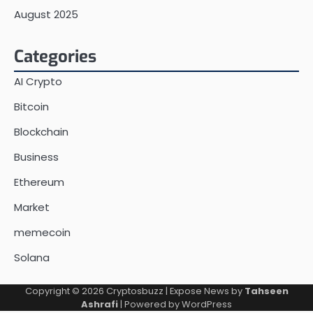
August 2025
Categories
AI Crypto
Bitcoin
Blockchain
Business
Ethereum
Market
memecoin
Solana
Copyright © 2026
Cryptosbuzz
| Expose News by
Tahseen
Ashrafi
| Powered by
WordPress