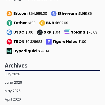
Bitcoin
Ethereum
$64,999.00
$1,918.86
Tether
BNB
$1.00
$602.69
USDC
XRP
Solana
$1.00
$1.04
$76.03
TRON
Figure Heloc
$0.328683
$1.00
Hyperliquid
$54.94
Archives
July 2026
June 2026
May 2026
April 2026