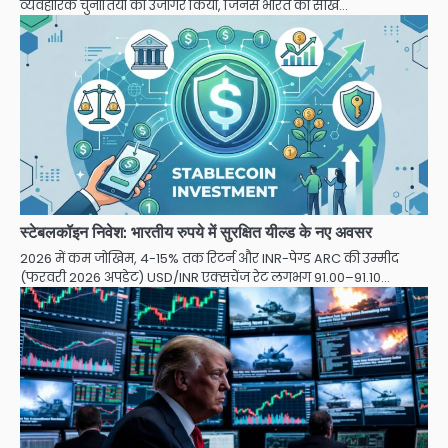
व्यवहारिक चुनौतियों को उजागर किया, जिनसे भारत को सीख…
स्टेबलकॉइन निवेश: भारतीय रुपये में सुरक्षित यील्ड के नए अवसर
2026 में कम जोखिम, 4-15% तक रिटर्न और INR-पेग्ड ARC की उम्मीद
(फरवरी 2026 अपडेट) USD/INR एक्सचेंज रेट लगभग 91.00–91.10…