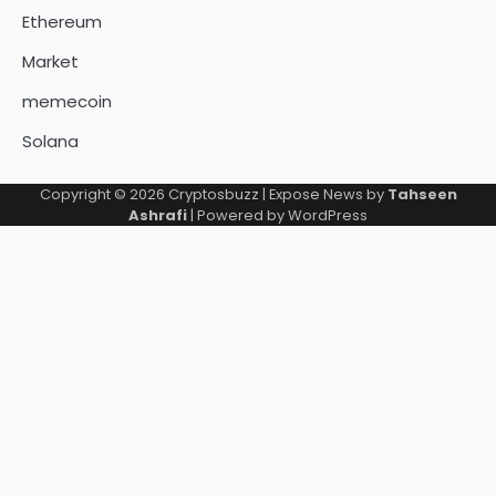
Ethereum
Market
memecoin
Solana
Copyright © 2026
Cryptosbuzz
| Expose News by
Tahseen
Ashrafi
| Powered by
WordPress