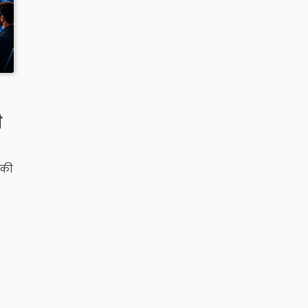
ी
े की