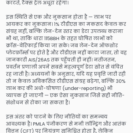
काटते, टैक्स ट्रेल अधूरा रहेगा।
इस स्थिति से एक और नुकसान होता है — लाभ पर
आयकर का नुकसान। 1% टीडीएस का मकसद केवल कर
संग्रह नहीं, बल्कि लेन-देन स्तर का डेटा उपलब्ध कराना
भी था, ताकि धारा 115BBH के तहत घोषित लाभों को
क्रॉस-वेरिफाई किया जा सके। जब लेन-देन ऑफशोर
प्लेटफ़ॉर्म्स पर होते हैं और टीडीएस नहीं काटा जाता, तो वह
जानकारी AIS/26AS तक पहुँचती ही नहीं। नतीजतन,
प्रवर्तन प्रणाली अपने सबसे महत्वपूर्ण डेटा स्रोत से वंचित
रह जाती है। अध्ययनों के अनुसार, यदि यह प्रवृत्ति जारी रही
तो न केवल अविकसित टीडीएस संग्रह बढ़ेगा, बल्कि 30%
लाभ कर की अधो-घोषणा (under-reporting) भी
व्यापक हो जाएगी — एक ऐसा नुकसान जिसे सही नीति-
संशोधन से रोका जा सकता है।
इस अंतर को पाटने के लिए नीतियों का समन्वय
आवश्यक है। PMLA पंजीकरण से मनी लॉन्ड्रिंग और आतंक
वित्तन (CFT) पर नियंत्रण सुनिश्चित होता है, लेकिन