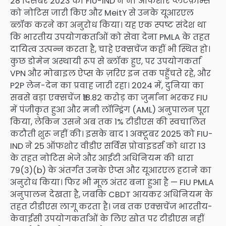
28 दिसंबर 2023 को FIU-IND ने नौ ऑफशोर प्लेटफ़ॉर्म्स
को नोटिस जारी किए और MeitY से उनके यूआरएल
ब्लॉक करने का अनुरोध किया। यह एक स्पष्ट संदेश था
कि भारतीय उपयोगकर्ताओं को सेवा देना PMLA के तहत
दायित्व उत्पन्न करता है, चाहे एक्सचेंज कहीं भी स्थित हो।
कुछ डोमेन अस्थायी रूप से ब्लॉक हुए, पर उपयोगकर्ता
VPN और मोबाइल ऐप्स के ज़रिए इन तक पहुँचते रहे, और
P2P लेन-देन का प्रवाह जारी रहा। 2024 में, दुनिया का
सबसे बड़ा एक्सचेंज ₹18.82 करोड़ का जुर्माना भरकर FIU
में पंजीकृत हुआ और मनी लॉन्ड्रिंग (AML) अनुपालन पूरा
किया, लेकिन उसने अब तक 1% टीडीएस की स्वचालित
कटौती शुरू नहीं की। इसके बाद 1 अक्टूबर 2025 को FIU-
IND ने 25 ऑफशोर वीडीए सर्विस प्रोवाइडर्स को धारा 13
के तहत नोटिस भेजे और आईटी अधिनियम की धारा
79(3)(b) के अंतर्गत उनके ऐप्स और यूआरएल हटाने का
अनुरोध किया। फिर भी मूल अंतर बना हुआ है — FIU PMLA
अनुपालन देखता है, जबकि CBDT आयकर अधिनियम के
तहत टीडीएस लागू करता है। जब तक एक्सचेंज भारतीय-
केवाईसी उपयोगकर्ताओं के लिए स्रोत पर टीडीएस नहीं