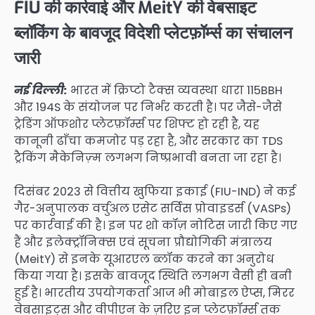
FIU की कार्रवाई और MeitY की वेबसाइट
ब्लॉकिंग के बावजूद विदेशी प्लेटफ़ॉर्म्स का संचालन
जारी
नई दिल्ली:
भारत में क्रिप्टो टैक्स व्यवस्था धारा 115BBH
और 194S के संयोजन पर निर्भर करती है। पर जैसे-जैसे
ट्रेडिंग ऑफशोर प्लेटफ़ॉर्म्स पर शिफ्ट हो रही है, यह
कानूनी ढाँचा कमजोर पड़ रहा है, और सरकार का TDS
ट्रैकिंग मैकेनिज़्म लगभग निष्प्रभावी बनता जा रहा है।
दिसंबर 2023 से वित्तीय खुफिया इकाई (FIU-IND) ने कई
गैर-अनुपालक वर्चुअल एसेट सर्विस प्रोवाइडर्स (VASPs)
पर कार्रवाई की है। इन पर शो कॉज़ नोटिस जारी किए गए
हैं और इलेक्ट्रॉनिक्स एवं सूचना प्रौद्योगिकी मंत्रालय
(MeitY) से इनके यूआरएल ब्लॉक करने का अनुरोध
किया गया है। इसके बावजूद स्थिति लगभग वैसी ही बनी
हुई है। भारतीय उपयोगकर्ता आज भी मोबाइल ऐप्स, मिरर
वेबसाइट्स और वीपीएन के ज़रिए इन प्लेटफ़ॉर्म्स तक