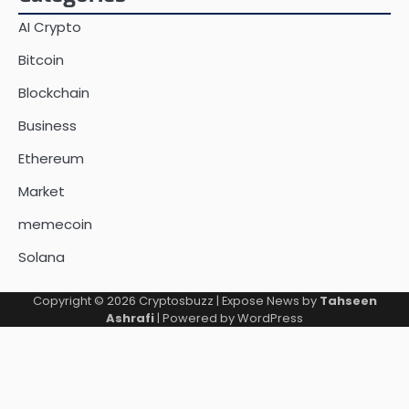
AI Crypto
Bitcoin
Blockchain
Business
Ethereum
Market
memecoin
Solana
Copyright © 2026
Cryptosbuzz
| Expose News by
Tahseen
Ashrafi
| Powered by
WordPress