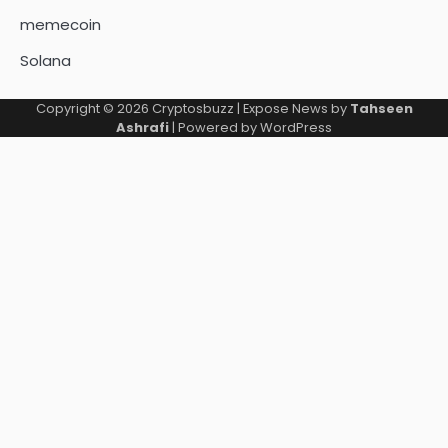
memecoin
Solana
Copyright © 2026
Cryptosbuzz
| Expose News by
Tahseen
Ashrafi
| Powered by
WordPress