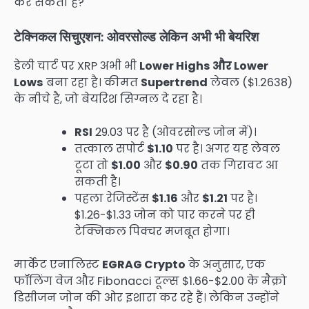
कर सकता है?
टेक्निकल सिचुएशन: ओवरसोल्ड लेकिन अभी भी बेयरिश
डेली चार्ट पर XRP अभी भी
Lower Highs और Lower
Lows
बना रहा है। कीमत
Supertrend
लेवल ($1.2638)
के नीचे है, जो बेयरिश सिग्नल दे रहा है।
RSI
29.03 पर है (ओवरसोल्ड जोन में)।
तत्काल सपोर्ट
$1.10
पर है। अगर यह लेवल
टूटा तो
$1.00
और
$0.90
तक गिरावट आ
सकती है।
पहला रेजिस्टेंस
$1.16
और
$1.21
पर है।
$1.26-$1.33 जोन को पार करने पर ही
टेक्निकल पिक्चर मजबूत होगा।
मार्केट एनालिस्ट
EGRAG Crypto
के अनुसार, एक
फॉलिंग वेज और Fibonacci टूल्स $1.66-$2.00 के मैक्रो
डिसीजन जोन की ओर इशारा कर रहे हैं। लेकिन उन्होंने