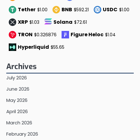
Tether
BNB
USDC
$1.00
$592.21
$1.00
XRP
Solana
$1.03
$72.61
TRON
Figure Heloc
$0.326876
$1.04
Hyperliquid
$55.65
Archives
July 2026
June 2026
May 2026
April 2026
March 2026
February 2026