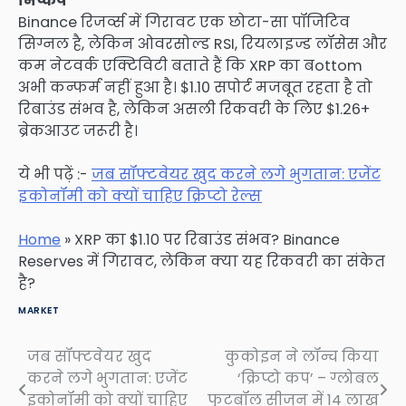
निष्कर्ष
Binance रिजर्व्स में गिरावट एक छोटा-सा पॉजिटिव
सिग्नल है, लेकिन ओवरसोल्ड RSI, रियलाइज्ड लॉसेस और
कम नेटवर्क एक्टिविटी बताते हैं कि XRP का बottom
अभी कन्फर्म नहीं हुआ है। $1.10 सपोर्ट मजबूत रहता है तो
रिबाउंड संभव है, लेकिन असली रिकवरी के लिए $1.26+
ब्रेकआउट जरूरी है।
ये भी पढ़ें :-
जब सॉफ्टवेयर खुद करने लगे भुगतान: एजेंट
इकोनॉमी को क्यों चाहिए क्रिप्टो रेल्स
Home
»
XRP का $1.10 पर रिबाउंड संभव? Binance
Reserves में गिरावट, लेकिन क्या यह रिकवरी का संकेत
है?
MARKET
जब सॉफ्टवेयर खुद
कुकोइन ने लॉन्च किया
Post
करने लगे भुगतान: एजेंट
‘क्रिप्टो कप’ – ग्लोबल
navigation
इकोनॉमी को क्यों चाहिए
फुटबॉल सीजन में 14 लाख