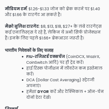
मीडियम टर्म
: $1.26-$1.33 जोन को ब्रेक करने पर $1.40
और $1.66 के टारगेट आ सकते हैं।
मैक्रो बुलिश टारगेट
: $8, $13, $18, $27+ के लंबे टारगेट्स
कई एनालिस्ट्स दे रहे हैं, लेकिन ये अभी सिर्फ प्रोजेक्शन
हैं। इनके लिए पहले $1.66+ ब्रेकआउट जरूरी है।
भारतीय निवेशकों के लिए सलाह
FIU-रजिस्टर्ड एक्सचेंज
(CoinDCX, WazirX,
CoinSwitch आदि) पर ही ट्रेड करें।
हाई रिस्क पोजीशन में लीवरेज कम इस्तेमाल
करें।
DCA (Dollar Cost Averaging) स्ट्रेटजी
अपनाएं।
हमेशा
DYOR
करें और टेक्निकल + ऑन-चेन
दोनों डेटा देखें।